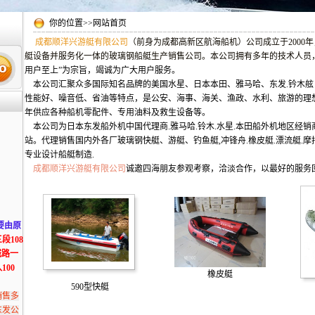
你的位置>>网站首页
成都顺洋兴游艇有限公司
（前身为成都高新区航海船机）公司成立于2000
艇设备并服务化一体的玻璃钢船艇生产销售公司。本公司拥有多年的技术人员
用户至上”为宗旨，竭诚为广大用户服务。
本公司汇聚众多国际知名品牌的美国水星、日本本田、雅马哈、东发.钤木舷
性能好、噪音低、省油等特点，是公安、海事、海关、渔政、水利、旅游的理
年供应各种船机零配件、专用油料及救生设备等。
本公司为日本东发船外机中国代理商.雅马哈.铃木.水星.本田船外机地区经销
站。代理销售国内外各厂玻璃钢快艇、游艇、钓鱼艇,冲锋舟.橡皮艇.漂流艇.摩
专业设计船艇制造.
成都顺洋兴游艇有限公司
诚邀四海朋友参观考察，洽淡合作，以最好的服务
要由原
段108
城路一
100
橡皮艇
590型快艇
销售多
东发公