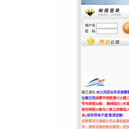
用户名
密 码
搬迁通告
:
本公司因业务发展需
址搬迁到
成都市西航港川大路三
号光明苑48栋/ 路线指引:(长
段光明苑16栋与17栋之间巷进入
米
),
给你带来不便,敬请谅解!
成都
顺洋兴游艇公司从事船艇
年，具有完善的售后服务，经