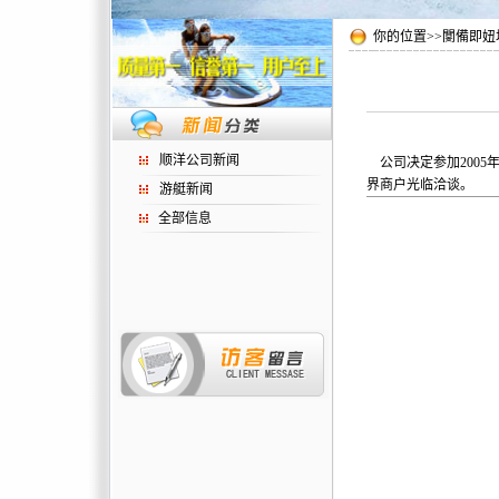
你的位置>>閺備即
顺洋公司新闻
公司决定参加2005年
界商户光临洽谈。
游艇新闻
全部信息