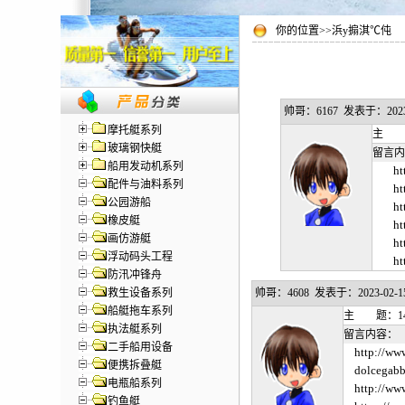
你的位置>>浜у搧淇℃伅
帅哥：6167 发表于：2023-02
摩托艇系列
主 题
玻璃钢快艇
留言内
船用发动机系列
ht
配件与油料系列
ht
公园游船
ht
橡皮艇
ht
画仿游艇
ht
浮动码头工程
ht
防汛冲锋舟
救生设备系列
帅哥：4608 发表于：2023-02-15 2
船艇拖车系列
主 题：14
执法艇系列
留言内容：
二手船用设备
http://
便携拆叠艇
dolcegab
电瓶船系列
http://ww
钓鱼艇